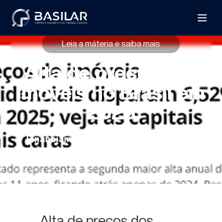
Leia a máteria e saiba mais
Alta de preços dos
imóveis no Brasil em
2025
Financiamento e compra de imóveis
21/01/2026
Basilar Construtora
Alta de preços dos